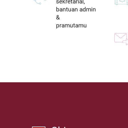
sekretarial,
bantuan admin
&
pramutamu