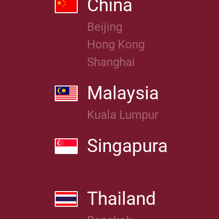
China
Beijing
Hong Kong
Shanghai
Malaysia
Kuala Lumpur
Singapura
Thailand