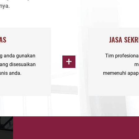
nya.
TAS
JASA SEKR
ng anda gunakan
Tim profesional
ang disesuaikan
me
snis anda
.
memenuhi
apap