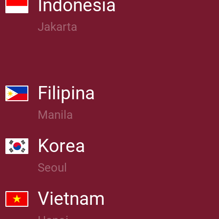
Indonesia
Jakarta
Filipina
Manila
Korea
Seoul
Vietnam