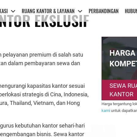
KASI
RUANG KANTOR & LAYANAN
PERBANDINGAN
HUBUN
NTOR EKSLUSIF
HARGA
pelayanan premium di salah satu
KOMPET
litan dalam pembayaran sewa dan
SEWA RU
ngurangi kapasitas kantor sesuai
KANTOR
rlokasi strategis di Cina, Indonesia,
pura, Thailand, Vietnam, dan Hong
Harga tergantung lo
kami
untuk dapatkan
gurus kebutuhan kantor sehari-hari
engembangan bisnis. Sewa kantor