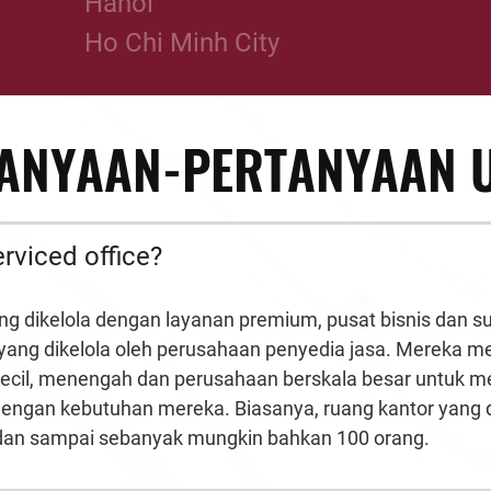
Hanoi
Ho Chi Minh City
ANYAAN-PERTANYAAN
erviced office?
ng dikelola
dengan
layanan
premium
, pusat bisnis dan
su
 yang dikelola oleh perusahaan
penyedia
jasa
. Mereka m
ecil, menengah dan perusahaan berskala besar untuk m
 dengan kebutuhan mereka.
Biasanya
, ruang kantor yang 
 dan sampai sebanyak
mungkin
bahkan
100
orang
.