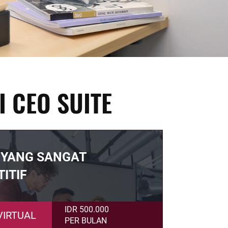
I CEO SUITE
 YANG SANGAT
ITIF
IDR 500.000
VIRTUAL
PER BULAN