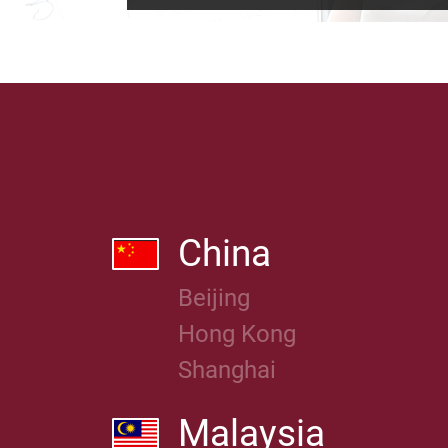
China
Beijing
Hong Kong
Shanghai
Malaysia