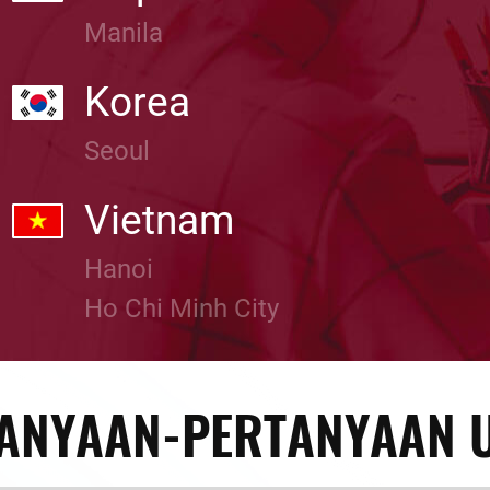
Manila
Korea
Seoul
Vietnam
Hanoi
Ho Chi Minh City
ANYAAN-PERTANYAAN