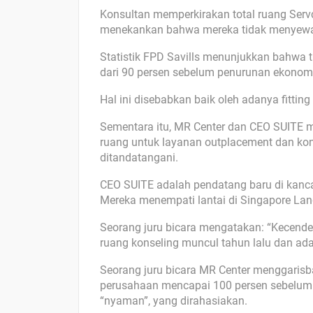
Konsultan memperkirakan total ruang Servc
menekankan bahwa mereka tidak menyewa 
Statistik FPD Savills menunjukkan bahwa tin
dari 90 persen sebelum penurunan ekonomi
Hal ini disebabkan baik oleh adanya fitting
Sementara itu, MR Center dan CEO SUITE 
ruang untuk layanan outplacement dan ko
ditandatangani.
CEO SUITE adalah pendatang baru di kancah
Mereka menempati lantai di Singapore Land
Seorang juru bicara mengatakan: “Kecen
ruang konseling muncul tahun lalu dan ad
Seorang juru bicara MR Center menggaris
perusahaan mencapai 100 persen sebelum s
“nyaman”, yang dirahasiakan.