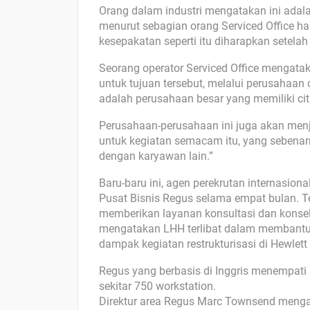
Orang dalam industri mengatakan ini adala
menurut sebagian orang Serviced Office 
kesepakatan seperti itu diharapkan setela
Seorang operator Serviced Office mengata
untuk tujuan tersebut, melalui perusahaan o
adalah perusahaan besar yang memiliki citr
Perusahaan-perusahaan ini juga akan men
untuk kegiatan semacam itu, yang sebena
dengan karyawan lain.”
Baru-baru ini, agen perekrutan internasion
Pusat Bisnis Regus selama empat bulan. Te
memberikan layanan konsultasi dan konse
mengatakan LHH terlibat dalam membantu
dampak kegiatan restrukturisasi di Hewlett
Regus yang berbasis di Inggris menempati 
sekitar 750 workstation.
Direktur area Regus Marc Townsend menga