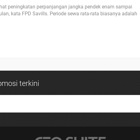
elihat peningkatan perpanjangan jangka pendek enam sampai
lan, kata FPD Savills. Periode sewa rata-rata biasanya adalah
mosi terkini