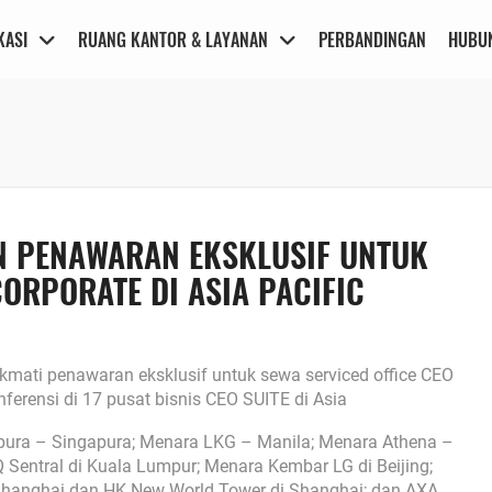
KASI
RUANG KANTOR & LAYANAN
PERBANDINGAN
HUBUN
N PENAWARAN EKSKLUSIF UNTUK
ORPORATE DI ASIA PACIFIC
mati penawaran eksklusif untuk sewa serviced office CEO
onferensi di 17 pusat bisnis CEO SUITE di Asia
apura – Singapura; Menara LKG – Manila; Menara Athena –
Sentral di Kuala Lumpur; Menara Kembar LG di Beijing;
 Shanghai dan HK New World Tower di Shanghai; dan AXA