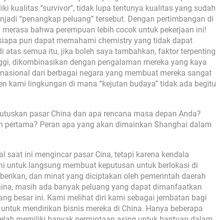
 kualitas “survivor”, tidak lupa tentunya kualitas yang sudah
menjadi “penangkap peluang” tersebut. Dengan pertimbangan di
i merasa bahwa perempuan lebih cocok untuk pekerjaan ini!
an siapa pun dapat memahami chemistry yang tidak dapat
i atas semua itu, jika boleh saya tambahkan, faktor terpenting
inggi, dikombinasikan dengan pengalaman mereka yang kaya
nasional dari berbagai negara yang membuat mereka sangat
en kami lingkungan di mana “kejutan budaya” tidak ada begitu
tuskan pasar China dan apa rencana masa depan Anda?
n pertama? Peran apa yang akan dimainkan Shanghai dalam
 saat ini mengincar pasar Cina, tetapi karena kendala
ani untuk langsung membuat keputusan untuk berlokasi di
iberikan, dan minat yang diciptakan oleh pemerintah daerah
 China, masih ada banyak peluang yang dapat dimanfaatkan
yang besar ini. Kami melihat diri kami sebagai jembatan bagi
 untuk mendirikan bisnis mereka di China. Hanya beberapa
telah memiliki banyak permintaan asing untuk bantuan dalam