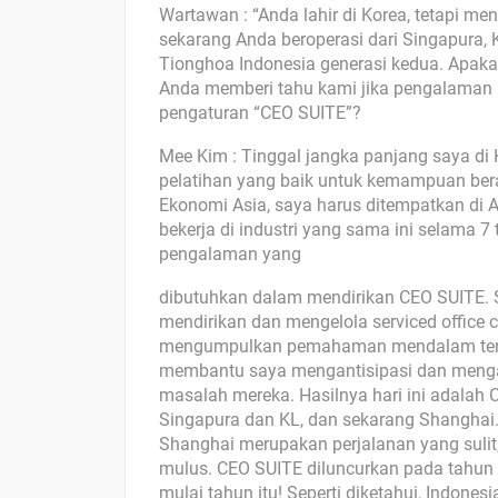
Wartawan : “Anda lahir di Korea, tetapi me
sekarang Anda beroperasi dari Singapura,
Tionghoa Indonesia generasi kedua. Apakah
Anda memberi tahu kami jika pengalaman 
pengaturan “CEO SUITE”?
Mee Kim : Tinggal jangka panjang saya di K
pelatihan yang baik untuk kemampuan bera
Ekonomi Asia, saya harus ditempatkan di 
bekerja di industri yang sama ini selama 
pengalaman yang
dibutuhkan dalam mendirikan CEO SUITE. Sel
mendirikan dan mengelola serviced office 
mengumpulkan pemahaman mendalam tentan
membantu saya mengantisipasi dan mengan
masalah mereka. Hasilnya hari ini adalah C
Singapura dan KL, dan sekarang Shanghai.
Shanghai merupakan perjalanan yang sulit, 
mulus. CEO SUITE diluncurkan pada tahun 1
mulai tahun itu! Seperti diketahui, Indone