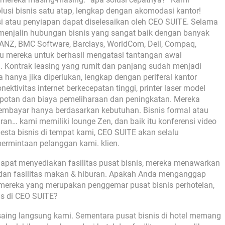
usi bisnis satu atap, lengkap dengan akomodasi kantor!
 atau penyiapan dapat diselesaikan oleh CEO SUITE. Selama
h menjalin hubungan bisnis yang sangat baik dengan banyak
i ANZ, BMC Software, Barclays, WorldCom, Dell, Compaq,
u mereka untuk berhasil mengatasi tantangan awal
. Kontrak leasing yang rumit dan panjang sudah menjadi
wa hanya jika diperlukan, lengkap dengan periferal kantor
onektivitas internet berkecepatan tinggi, printer laser model
 kerepotan dan biaya pemeliharaan dan peningkatan. Mereka
mbayar hanya berdasarkan kebutuhan. Bisnis formal atau
ran… kami memiliki lounge Zen, dan baik itu konferensi video
sta bisnis di tempat kami, CEO SUITE akan selalu
ermintaan pelanggan kami. klien.
dapat menyediakan fasilitas pusat bisnis, mereka menawarkan
an fasilitas makan & hiburan. Apakah Anda menganggap
mereka yang merupakan penggemar pusat bisnis perhotelan,
as di CEO SUITE?
aing langsung kami. Sementara pusat bisnis di hotel memang