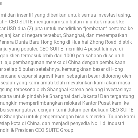
na
i dan insentif yang diberikan untuk semua investasi asing,
enal – CEO SUITE mengumumkan bulan ini untuk masuk ke
ar USD dua (2) juta untuk mendirikan “jembatan” pertama ke
njanjikan di negara tersebut, Shanghai, dan menempatkan
Menara Dunia Baru Hong Kong di Huaihai Zhong Road, distrik
lanja yang populer. CEO SUITE memiliki 4 pusat lainnya di
an klien termasuk lebih dari 1000 perusahaan di seluruh
at laju pembangunan mereka di China dengan pembukaan
sar setiap 6 bulan setelahnya, kemungkinan besar di Hong
Rencana ekspansi agresif kami sebagian besar didorong oleh
sa sejauh yang kami amati telah meyakinkan kami akan masa
ngsung terpesona oleh Shanghai karena peluang investasinya
ncana untuk pindah ke Shanghai dari Jakarta! Dan tergantung
 mungkin mempertimbangkan relokasi Kantor Pusat kami ke
ma bersemangatnya dengan kami dalam pembukaan CEO SUITE
ri Shanghai untuk pengembangan bisnis mereka. Tujuan kami
iap kota di China, dan menjadi penyedia No.1 di industri
endiri & Presiden CEO SUITE Group.