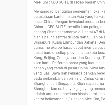
Mee Kim : CEO SUITE di setiap bagian Chi
Menanggapi panggilan pemerintah lokal kam
perusahaan kantor instan Asia yang terk
pasar China. Dengan investasi modal sebes
China – CEO SUITE memilih kota paling me
cabang China pertamanya di Lantai 47 di 
bisnis paling sentral di kota dan tujuan be
Singapura, Kuala Lumpur dan Jakarta. Deng
dunia, mereka berharap dapat mempercep
pusat baru di setiap provinsi atau kota be
Kong, Beijing, Guangzhou, dan Kunming. “
klien kami. Performa pasar yang luar bia
depan yang cerah di pasar China. Saya la
yang luas. Saya dan keluarga bahkan bere
pada perkembangan bisnis di China, kami
Shanghai dari Singapura. Klien saya sa
Shanghai, karena banyak juga yang menca
adalah untuk memperluas bisnis kami ke set
kantor berlayanan ini,” ungkap Mee Kim, P