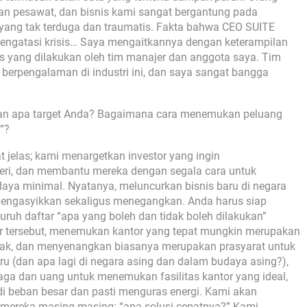
n pesawat, dan bisnis kami sangat bergantung pada
n yang tak terduga dan traumatis. Fakta bahwa CEO SUITE
mengatasi krisis… Saya mengaitkannya dengan keterampilan
as yang dilakukan oleh tim manajer dan anggota saya. Tim
 berpengalaman di industri ini, dan saya sangat bangga
 Dan apa target Anda? Bagaimana cara menemukan peluang
”?
t jelas; kami menargetkan investor yang ingin
eri, dan membantu mereka dengan segala cara untuk
aya minimal. Nyatanya, meluncurkan bisnis baru di negara
mengasyikkan sekaligus menegangkan. Anda harus siap
ruh daftar “apa yang boleh dan tidak boleh dilakukan”
tar tersebut, menemukan kantor yang tepat mungkin merupakan
 layak, dan menyenangkan biasanya merupakan prasyarat untuk
ru (dan apa lagi di negara asing dan dalam budaya asing?),
naga dan uang untuk menemukan fasilitas kantor yang ideal,
jadi beban besar dan pasti menguras energi. Kami akan
mereka masing-masing: “apa solusi cepatnya?” Kami