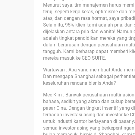
Menurut saya, tim manajemen harus memiliki
teruji seperti kerja keras, optimisme dan 
atas, dan dengan rasa hormat, saya pribad
Selain itu, 95% klien kami adalah pria, d
dijelaskan antara pria dan wanita! Namun d
adalah tingkat pendidikan mereka yang t
dalam berurusan dengan perusahaan multi
tangguh. Kami berharap dapat memberi kli
mereka masuk ke CEO SUITE.
Wartawan : Apa yang membuat Anda memu
Dan mengapa Shanghai sebagai perhentia
keseluruhan rencana bisnis Anda?
Mee Kim : Banyak perusahaan multinasional
bahasa, sedikit yang akrab dan cukup ber
pasar Cina. Dengan tingkat insentif yang d
terhadap investasi asing dan investor ke
untuk industri kantor berlayanan di pasar 
semua investor asing yang berkepentingan
bulan memasuki bisnis di Shanghai, kami 