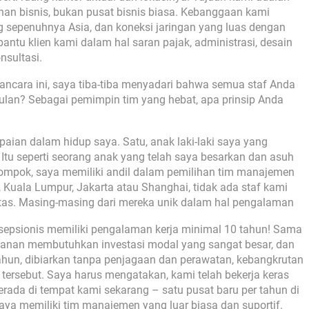
an bisnis, bukan pusat bisnis biasa. Kebanggaan kami
g sepenuhnya Asia, dan koneksi jaringan yang luas dengan
antu klien kami dalam hal saran pajak, administrasi, desain
nsultasi.
ncara ini, saya tiba-tiba menyadari bahwa semua staf Anda
ulan? Sebagai pemimpin tim yang hebat, apa prinsip Anda
aian dalam hidup saya. Satu, anak laki-laki saya yang
 Itu seperti seorang anak yang telah saya besarkan dan asuh
lompok, saya memiliki andil dalam pemilihan tim manajemen
, Kuala Lumpur, Jakarta atau Shanghai, tidak ada staf kami
itas. Masing-masing dari mereka unik dalam hal pengalaman
esepsionis memiliki pengalaman kerja minimal 10 tahun! Sama
rlayanan membutuhkan investasi modal yang sangat besar, dan
hun, dibiarkan tanpa penjagaan dan perawatan, kebangkrutan
si tersebut. Saya harus mengatakan, kami telah bekerja keras
berada di tempat kami sekarang – satu pusat baru per tahun di
aya memiliki tim manajemen yang luar biasa dan suportif.