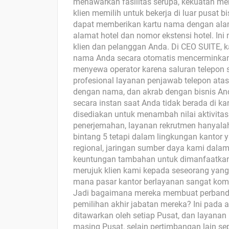
menawarkan fasilitas serupa, kekuatan mer
klien memilih untuk bekerja di luar pusat 
dapat memberikan kartu nama dengan alama
alamat hotel dan nomor ekstensi hotel. In
klien dan pelanggan Anda. Di CEO SUITE, k
nama Anda secara otomatis mencerminkan al
menyewa operator karena saluran telepon s
profesional layanan penjawab telepon at
dengan nama, dan akrab dengan bisnis An
secara instan saat Anda tidak berada di ka
disediakan untuk menambah nilai aktivitas b
penerjemahan, layanan rekrutmen hanyala
bintang 5 tetapi dalam lingkungan kantor y
regional, jaringan sumber daya kami dala
keuntungan tambahan untuk dimanfaatkan 
merujuk klien kami kepada seseorang yang 
mana pasar kantor berlayanan sangat komp
Jadi bagaimana mereka membuat perbandi
pemilihan akhir jabatan mereka? Ini pada 
ditawarkan oleh setiap Pusat, dan layanan 
masing Pusat, selain pertimbangan lain sep