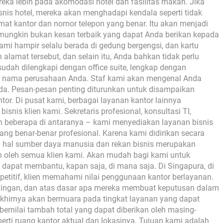
eka lebih pada akomodasi hotel dan fasilitas makan. Jika
bisnis hotel, mereka akan menghadapi kendala seperti tidak
t kantor dan nomor telepon yang benar. Itu akan menjadi
i mungkin bukan kesan terbaik yang dapat Anda berikan kepada
ami hampir selalu berada di gedung bergengsi, dan kartu
amat tersebut, dan selain itu, Anda bahkan tidak perlu
udah dilengkapi dengan office suite, lengkap dengan
as nama perusahaan Anda. Staf kami akan mengenal Anda
da. Pesan-pesan penting diturunkan untuk disampaikan
ntor. Di pusat kami, berbagai layanan kantor lainnya
isnis klien kami. Sekretaris profesional, konsultasi TI,
h beberapa di antaranya – kami menyediakan layanan bisnis
ang benar-benar profesional. Karena kami didirikan secara
m hal sumber daya manusia dan rekan bisnis merupakan
oleh semua klien kami. Akan mudah bagi kami untuk
dapat membantu, kapan saja, di mana saja. Di Singapura, di
etitif, klien memahami nilai penggunaan kantor berlayanan.
ngan, dan atas dasar apa mereka membuat keputusan dalam
akhirnya akan bermuara pada tingkat layanan yang dapat
bernilai tambah total yang dapat diberikan oleh masing-
erti ruang kantor aktual dan lokasinya. Tujuan kami adalah