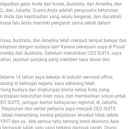
ndapatkan gelar Anda dari Korea, Australia, dan Amerika, dan
 KL, dan Jakarta. Suami Anda adalah pengusaha keturunan
 Anda tipe kepribadian yang selalu bergerak, dan dapatkah
masa lalu Anda memiliki pengaruh sama sekali dalam
orea, Australia, dan Amerika telah menjadi tempat belajar dan
daptasi dengan budaya lain! Karena pekerjaan saya di Pusat
Amerika dan Australia. Sebelum mendirikan CEO SUITE, saya
7 tahun, layanan panjang yang memberi saya dasar dan
ama 14 tahun saya bekerja di industri serviced office,
cabang di berbagai negara, saya sekarang telah
g budaya dan lingkungan bisnis setiap kota, yang
tisipasi kebutuhan klien saya, dan memberikan solusi untuk
EO SUITE, jaringan kantor berlayanan regional, di Jakarta,
 Perjalanan dari center pertama saya menjadi CEO SUITE
tetapi menantang, karena perjalanan tersebut tidak selalu
997 dan ya.. kita semua tahu tentang krisis ekonomi Asia
sia termasuk salah satu yang terkena dampak parah. Orang