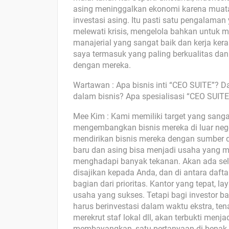
asing meninggalkan ekonomi karena muata
investasi asing. Itu pasti satu pengalama
melewati krisis, mengelola bahkan untuk 
manajerial yang sangat baik dan kerja ker
saya termasuk yang paling berkualitas dan
dengan mereka.
Wartawan : Apa bisnis inti “CEO SUITE”?
dalam bisnis? Apa spesialisasi “CEO SUITE
Mee Kim : Kami memiliki target yang sanga
mengembangkan bisnis mereka di luar neg
mendirikan bisnis mereka dengan sumber d
baru dan asing bisa menjadi usaha yang 
menghadapi banyak tekanan. Akan ada selu
disajikan kepada Anda, dan di antara daf
bagian dari prioritas. Kantor yang tepat,
usaha yang sukses. Tetapi bagi investor ba
harus berinvestasi dalam waktu ekstra, te
merekrut staf lokal dll, akan terbukti men
membayangkan, satu pertanyaan di benak 