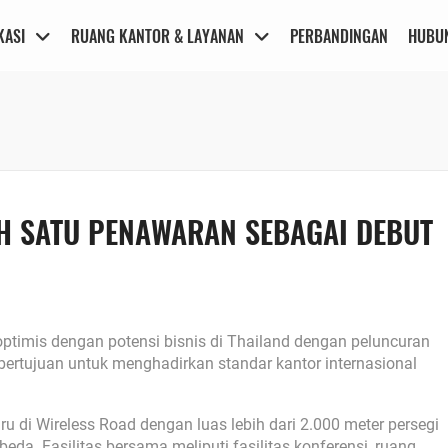
KASI
RUANG KANTOR & LAYANAN
PERBANDINGAN
HUBUN
H SATU PENAWARAN SEBAGAI DEBUT
ptimis dengan potensi bisnis di Thailand dengan peluncuran
bertujuan untuk menghadirkan standar kantor internasional
 di Wireless Road dengan luas lebih dari 2.000 meter persegi
eda. Fasilitas bersama meliputi fasilitas konferensi, ruang