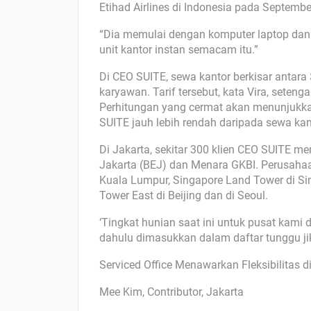
Etihad Airlines di Indonesia pada Septembe
“Dia memulai dengan komputer laptop dan 
unit kantor instan semacam itu.”
Di CEO SUITE, sewa kantor berkisar antar
karyawan. Tarif tersebut, kata Vira, seteng
Perhitungan yang cermat akan menunjukka
SUITE jauh lebih rendah daripada sewa kan
Di Jakarta, sekitar 300 klien CEO SUITE me
Jakarta (BEJ) dan Menara GKBI. Perusahaan
Kuala Lumpur, Singapore Land Tower di S
Tower East di Beijing dan di Seoul.
‘Tingkat hunian saat ini untuk pusat kami d
dahulu dimasukkan dalam daftar tunggu jik
Serviced Office Menawarkan Fleksibilitas d
Mee Kim, Contributor, Jakarta