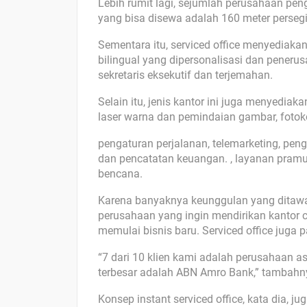
Lebih rumit lagi, sejumlah perusahaan pe
yang bisa disewa adalah 160 meter persegi
Sementara itu, serviced office menyediakan 
bilingual yang dipersonalisasi dan penerus
sekretaris eksekutif dan terjemahan.
Selain itu, jenis kantor ini juga menyediak
laser warna dan pemindaian gambar, fotoko
pengaturan perjalanan, telemarketing, pen
dan pencatatan keuangan. , layanan pramu
bencana.
Karena banyaknya keunggulan yang ditawarka
perusahaan yang ingin mendirikan kantor
memulai bisnis baru. Serviced office juga 
“7 dari 10 klien kami adalah perusahaan a
terbesar adalah ABN Amro Bank,” tambahn
Konsep instant serviced office, kata dia, j