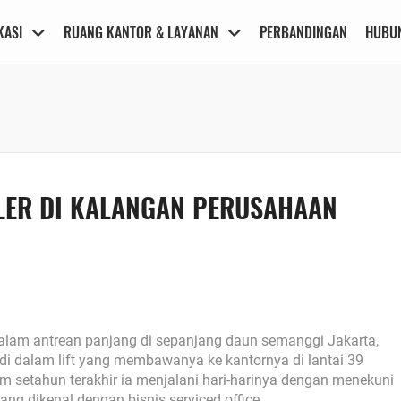
KASI
RUANG KANTOR & LAYANAN
PERBANDINGAN
HUBUN
LER DI KALANGAN PERUSAHAAN
dalam antrean panjang di sepanjang daun semanggi Jakarta,
di dalam lift yang membawanya ke kantornya di lantai 39
am setahun terakhir ia menjalani hari-harinya dengan menekuni
yang dikenal dengan bisnis serviced office.