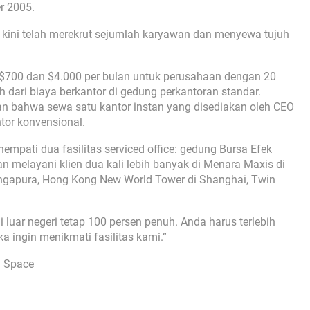
r 2005.
kini telah merekrut sejumlah karyawan dan menyewa tujuh
a $700 dan $4.000 per bulan untuk perusahaan dengan 20
ah dari biaya berkantor di gedung perkantoran standar.
n bahwa sewa satu kantor instan yang disediakan oleh CEO
tor konvensional.
nempati dua fasilitas serviced office: gedung Bursa Efek
 melayani klien dua kali lebih banyak di Menara Maxis di
ingapura, Hong Kong New World Tower di Shanghai, Twin
i luar negeri tetap 100 persen penuh. Anda harus terlebih
a ingin menikmati fasilitas kami.”
i Space