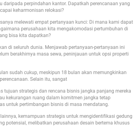
gu daripada perpindahan kantor. Dapatkah perencanaan yang
encapai keharmonisan relokasi?
asanya melewati empat pertanyaan kunci: Di mana kami dapat
agaimana perusahaan kita mengakomodasi pertumbuhan di
ang bisa kita dapatkan?
kan di seluruh dunia. Menjawab pertanyaan-pertanyaan ini
lum berakhirnya masa sewa, peninjauan untuk opsi properti
 bulan sudah cukup, meskipun 18 bulan akan memungkinkan
 perencanaan. Selain itu, sangat
s tujuan strategis dan rencana bisnis jangka panjang mereka
tau kekurangan ruang dalam komitmen jangka tetap
tas untuk pertimbangan bisnis di masa mendatang.
r lainnya, kemampuan strategis untuk mengidentifikasi gedung
ang potensial, melibatkan perusahaan desain bertema khusus