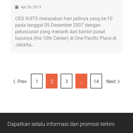
Apr 26, 2013
CEO SUITE merayakan hari jadinya yang ke-10
pada tanggal 05 Desember 2007 dengan
peluncuran yang menarik dari kantor pusat
barunya (the 10th Center) di One Pacific Place di
Jakarta;...
Prev
1
2
3
…
14
Next
Dapatkan selalu informasi dan promosi terkini