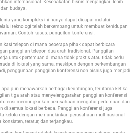
 bahkan internasional. Kesepakatan bisnis menjangkau lebih
u dan budaya.
unia yang kompleks ini hanya dapat dicapai melalui
elalui teknologi telah berkembang untuk membuat kehidupan
 nyaman. Contoh kasus: panggilan konferensi.
ikasi telepon di mana beberapa pihak dapat berbicara
an panggilan telepon dua arah tradisional. Panggilan
rja untuk pertemuan di mana tidak praktis atau tidak perlu
berada di lokasi yang sama, meskipun dengan perkembangan
badi, penggunaan panggilan konferensi non-bisnis juga menjadi
n apa pun menawarkan berbagai keuntungan, terutama ketika
ggilan tiga arah atau menyelenggarakan panggilan konferensi
konferensi memungkinkan perusahaan mengatur pertemuan dari
n di semua lokasi berbeda. Panggilan konferensi juga
ata kelola dengan memungkinkan perusahaan multinasional
onsisten, teratur, dan terjangkau.
nggilan konferensi adalah keserbagunaannya sebagai mode