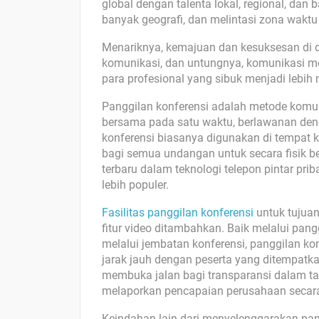
global dengan talenta lokal, regional, dan
banyak geografi, dan melintasi zona wakt
Menariknya, kemajuan dan kesuksesan di d
komunikasi, dan untungnya, komunikasi m
para profesional yang sibuk menjadi lebih
Panggilan konferensi adalah metode komun
bersama pada satu waktu, berlawanan deng
konferensi biasanya digunakan di tempat ke
bagi semua undangan untuk secara fisik 
terbaru dalam teknologi telepon pintar pri
lebih populer.
Fasilitas panggilan konferensi
untuk tujua
fitur video ditambahkan. Baik melalui pan
melalui jembatan konferensi, panggilan 
jarak jauh dengan peserta yang ditempatka
membuka jalan bagi transparansi dalam t
melaporkan pencapaian perusahaan secara k
Keindahan lain dari menyelenggarakan pa