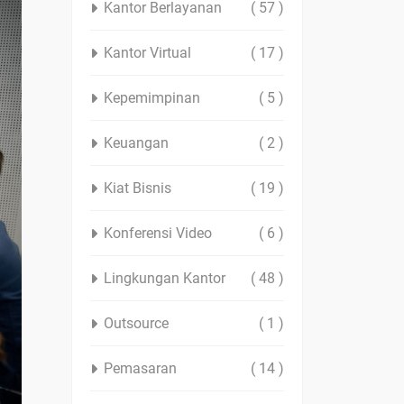
Kantor Berlayanan
( 57 )
Kantor Virtual
( 17 )
Kepemimpinan
( 5 )
Keuangan
( 2 )
Kiat Bisnis
( 19 )
Konferensi Video
( 6 )
Lingkungan Kantor
( 48 )
Outsource
( 1 )
Pemasaran
( 14 )