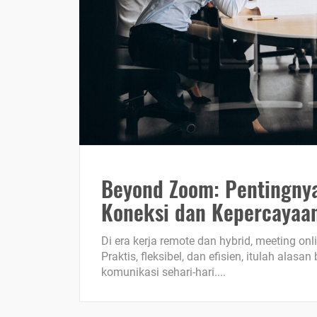
Beyond Zoom: Pentingny
Koneksi dan Kepercayaa
Di era kerja remote dan hybrid, meeting on
Praktis, fleksibel, dan efisien, itulah al
komunikasi sehari-hari....