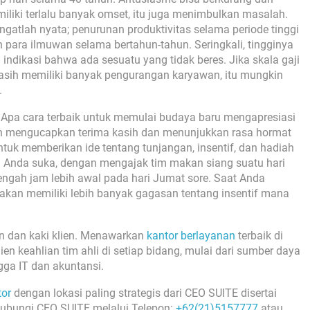
miliki terlalu banyak omset, itu juga menimbulkan masalah.
ngatlah nyata; penurunan produktivitas selama periode tinggi
h para ilmuwan selama bertahun-tahun. Seringkali, tingginya
ndikasi bahwa ada sesuatu yang tidak beres. Jika skala gaji
masih memiliki banyak pengurangan karyawan, itu mungkin
.
Apa cara terbaik untuk memulai budaya baru mengapresiasi
an mengucapkan terima kasih dan menunjukkan rasa hormat
uk memberikan ide tentang tunjangan, insentif, dan hadiah
a Anda suka, dengan mengajak tim makan siang suatu hari
ngah jam lebih awal pada hari Jumat sore. Saat Anda
akan memiliki lebih banyak gagasan tentang insentif mana
n dan kaki klien. Menawarkan
kantor berlayanan
terbaik di
n keahlian tim ahli di setiap bidang, mulai dari sumber daya
ga IT dan akuntansi.
tor
dengan lokasi paling strategis dari CEO SUITE disertai
ubungi CEO SUITE melalui Telepon:
+62(21)5157777
atau