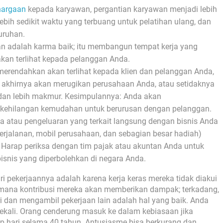
hargaan
kepada karyawan, pergantian karyawan menjadi lebih
 lebih sedikit waktu yang terbuang untuk pelatihan ulang, dan
uruhan.
n adalah karma baik; itu membangun tempat kerja yang
 akan terlihat kepada pelanggan Anda.
u merendahkan akan terlihat kepada klien dan pelanggan Anda,
a akhirnya akan merugikan perusahaan Anda, atau setidaknya
, dan lebih makmur. Kesimpulannya: Anda akan
ehilangan kemudahan untuk berurusan dengan pelanggan.
a atau pengeluaran yang terkait langsung dengan bisnis Anda
erjalanan, mobil perusahaan, dan sebagian besar hadiah)
Harap periksa dengan tim pajak atau akuntan Anda untuk
bisnis yang diperbolehkan di negara Anda.
ri pekerjaannya adalah karena kerja keras mereka tidak diakui
i mana kontribusi mereka akan memberikan dampak; terkadang,
 dan mengambil pekerjaan lain adalah hal yang baik. Anda
ekali. Orang cenderung masuk ke dalam kebiasaan jika
ap hari selama 40 tahun. Antusiasme bisa berkurang dan