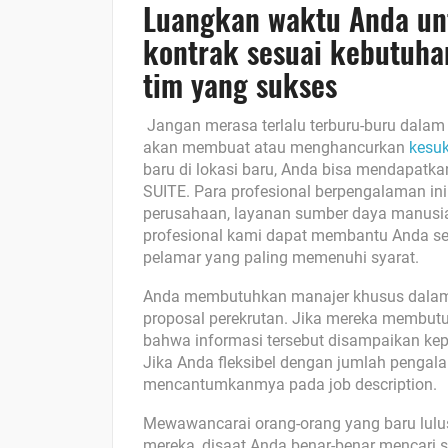
Luangkan waktu Anda un
kontrak sesuai kebutuh
tim yang sukses
Jangan merasa terlalu terburu-buru dala
akan membuat atau menghancurkan
kesuk
baru di lokasi baru, Anda bisa mendapatk
SUITE. Para profesional berpengalaman in
perusahaan, layanan sumber daya manusia, 
profesional kami dapat membantu Anda se
pelamar yang paling memenuhi syarat.
Anda membutuhkan manajer khusus dalam k
proposal perekrutan. Jika mereka membutu
bahwa informasi tersebut disampaikan kepa
Jika Anda fleksibel dengan jumlah pengal
mencantumkanmya pada job description.
Mewawancarai orang-orang yang baru lulus
mereka, disaat Anda benar-benar mencari 