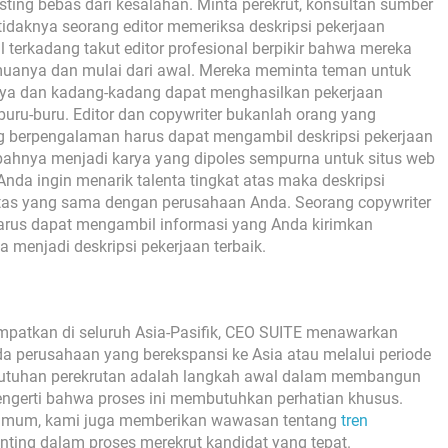
sting bebas dari kesalahan. Minta perekrut, konsultan sumber
etidaknya seorang editor memeriksa deskripsi pekerjaan
 terkadang takut editor profesional berpikir bahwa mereka
muanya dan mulai dari awal. Mereka meminta teman untuk
nya dan kadang-kadang dapat menghasilkan pekerjaan
buru-buru. Editor dan copywriter bukanlah orang yang
ng berpengalaman harus dapat mengambil deskripsi pekerjaan
ubahnya menjadi karya yang dipoles sempurna untuk situs web
Anda ingin menarik talenta tingkat atas maka deskripsi
tas yang sama dengan perusahaan Anda. Seorang copywriter
harus dapat mengambil informasi yang Anda kirimkan
menjadi deskripsi pekerjaan terbaik.
mpatkan di seluruh Asia-Pasifik, CEO SUITE menawarkan
ada perusahaan yang berekspansi ke Asia atau melalui periode
utuhan perekrutan adalah langkah awal dalam membangun
engerti bahwa proses ini membutuhkan perhatian khusus.
mum, kami juga memberikan wawasan tentang
tren
nting dalam proses merekrut kandidat yang tepat.