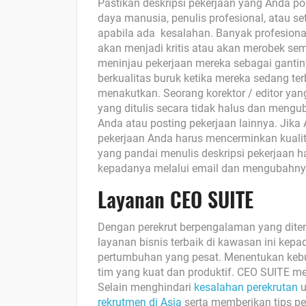
Pastikan deskripsi pekerjaan yang Anda po
daya manusia, penulis profesional, atau s
apabila ada kesalahan. Banyak profesional
akan menjadi kritis atau akan merobek se
meninjau pekerjaan mereka sebagai ganti
berkualitas buruk ketika mereka sedang ter
menakutkan. Seorang korektor / editor ya
yang ditulis secara tidak halus dan meng
Anda atau posting pekerjaan lainnya. Jika 
pekerjaan Anda harus mencerminkan kuali
yang pandai menulis deskripsi pekerjaan 
kepadanya melalui email dan mengubahnya 
Layanan CEO SUITE
Dengan perekrut berpengalaman yang dite
layanan bisnis terbaik di kawasan ini kep
pertumbuhan yang pesat.
Menentukan keb
tim yang kuat dan produktif. CEO SUITE m
Selain menghindari
kesalahan perekrutan
u
rekrutmen di Asia
serta memberikan tips pe