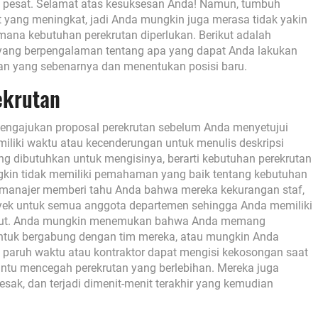
pesat. Selamat atas kesuksesan Anda! Namun, tumbuh
t yang meningkat, jadi Anda mungkin juga merasa tidak yakin
mana kebutuhan perekrutan diperlukan. Berikut adalah
E yang berpengalaman tentang apa yang dapat Anda lakukan
tan yang sebenarnya dan menentukan posisi baru.
ekrutan
mengajukan proposal perekrutan sebelum Anda menyetujui
miliki waktu atau kecenderungan untuk menulis deskripsi
ang dibutuhkan untuk mengisinya, berarti kebutuhan perekrutan
kin tidak memiliki pemahaman yang baik tentang kebutuhan
g manajer memberi tahu Anda bahwa mereka kekurangan staf,
yek untuk semua anggota departemen sehingga Anda memiliki
sebut. Anda mungkin menemukan bahwa Anda memang
tuk bergabung dengan tim mereka, atau mungkin Anda
aruh waktu atau kontraktor dapat mengisi kekosongan saat
ntu mencegah perekrutan yang berlebihan. Mereka juga
ak, dan terjadi dimenit-menit terakhir yang kemudian