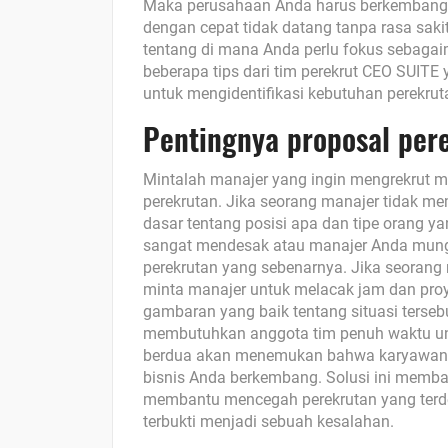
Maka perusahaan Anda harus berkembang 
dengan cepat tidak datang tanpa rasa saki
tentang di mana Anda perlu fokus sebagai
beberapa tips dari tim perekrut CEO SUIT
untuk mengidentifikasi kebutuhan perekru
Pentingnya proposal per
Mintalah manajer yang ingin mengrekrut 
perekrutan. Jika seorang manajer tidak me
dasar tentang posisi apa dan tipe orang y
sangat mendesak atau manajer Anda mung
perekrutan yang sebenarnya. Jika seoran
minta manajer untuk melacak jam dan pro
gambaran yang baik tentang situasi ter
membutuhkan anggota tim penuh waktu un
berdua akan menemukan bahwa karyawan p
bisnis Anda berkembang. Solusi ini memba
membantu mencegah perekrutan yang terdes
terbukti menjadi sebuah kesalahan.