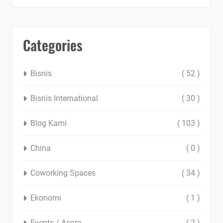
Categories
Bisnis
( 52 )
Bisnis International
( 30 )
Blog Kami
( 103 )
China
( 0 )
Coworking Spaces
( 34 )
Ekonomi
( 1 )
Events / Acara
( 2 )