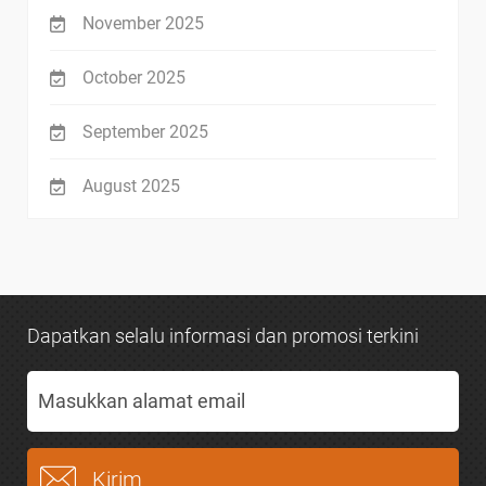
November 2025
October 2025
September 2025
August 2025
Dapatkan selalu informasi dan promosi terkini