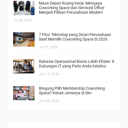
Masa Depan Ruang Kerja: Mengapa
Coworking Space dan Serviced Office
Menjadi Pilihan Perusahaan Modern
Jul 08, 2026
7 Fitur Teknologi yang Dicari Perusahaan
Saat Memilih Coworking Space di 2026
Jul 01, 2026
Rahasia Operasional Bisnis Lebih Efisien: 8
Dukungan IT yang Perlu Anda Ketahui
Jun 15, 2026
Bingung Pilih Membership Coworking
Space? Kenali Jenisnya di Sini
Jun 08, 2026