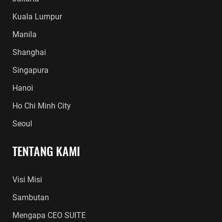
Kuala Lumpur
Manila
Shanghai
Singapura
Hanoi
Ho Chi Minh City
Seoul
TENTANG KAMI
Visi Misi
Sambutan
Mengapa CEO SUITE