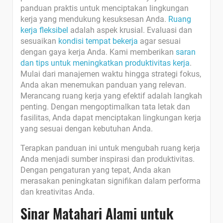
panduan praktis untuk menciptakan lingkungan
kerja yang mendukung kesuksesan Anda.
Ruang
kerja fleksibel
adalah aspek krusial. Evaluasi dan
sesuaikan
kondisi tempat bekerja
agar sesuai
dengan gaya kerja Anda. Kami memberikan
saran
dan tips untuk meningkatkan produktivitas kerja
.
Mulai dari manajemen waktu hingga strategi fokus,
Anda akan menemukan panduan yang relevan.
Merancang ruang kerja yang efektif adalah langkah
penting. Dengan mengoptimalkan tata letak dan
fasilitas, Anda dapat menciptakan lingkungan kerja
yang sesuai dengan kebutuhan Anda.
Terapkan panduan ini untuk mengubah ruang kerja
Anda menjadi sumber inspirasi dan produktivitas.
Dengan pengaturan yang tepat, Anda akan
merasakan peningkatan signifikan dalam performa
dan kreativitas Anda.
Sinar Matahari Alami untuk