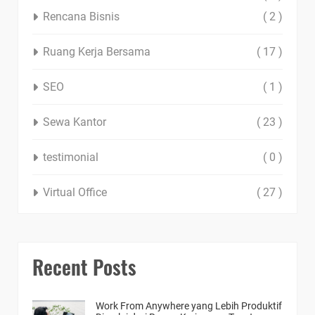
Rencana Bisnis
( 2 )
Ruang Kerja Bersama
( 17 )
SEO
( 1 )
Sewa Kantor
( 23 )
testimonial
( 0 )
Virtual Office
( 27 )
Recent Posts
Work From Anywhere yang Lebih Produktif