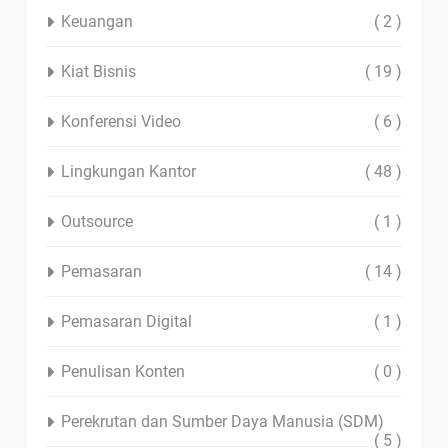
Keuangan
( 2 )
Kiat Bisnis
( 19 )
Konferensi Video
( 6 )
Lingkungan Kantor
( 48 )
Outsource
( 1 )
Pemasaran
( 14 )
Pemasaran Digital
( 1 )
Penulisan Konten
( 0 )
Perekrutan dan Sumber Daya Manusia (SDM)
( 5 )